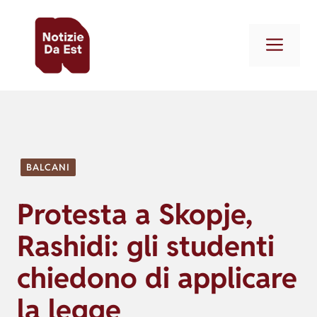
Vai
al
Men
contenuto
BALCANI
Protesta a Skopje,
Rashidi: gli studenti
chiedono di applicare
la legge