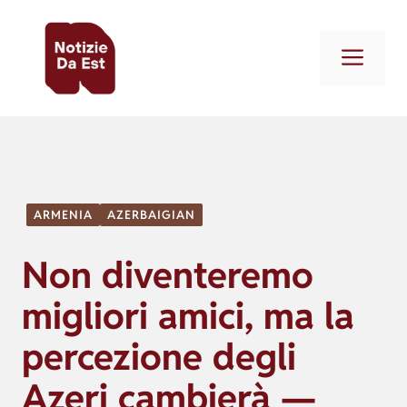
Vai
al
Men
contenuto
ARMENIA
AZERBAIGIAN
Non diventeremo
migliori amici, ma la
percezione degli
Azeri cambierà —