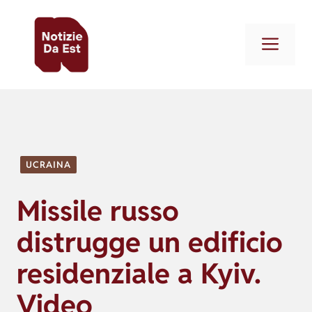
Vai
al
Men
contenuto
UCRAINA
Missile russo
distrugge un edificio
residenziale a Kyiv.
Video