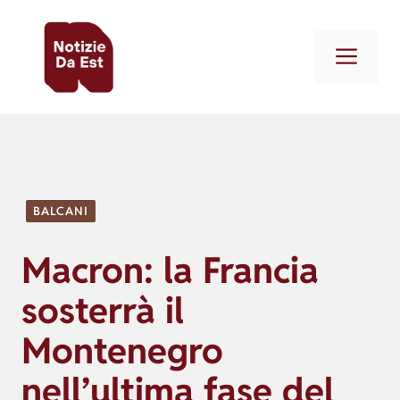
Vai
al
Men
contenuto
BALCANI
Macron: la Francia
sosterrà il
Montenegro
nell’ultima fase del