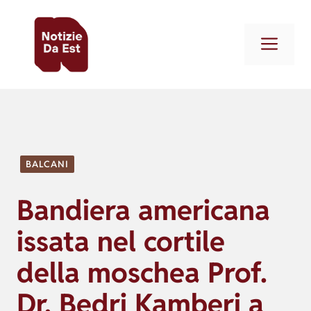
Vai
al
Men
contenuto
BALCANI
Bandiera americana
issata nel cortile
della moschea Prof.
Dr. Bedri Kamberi a